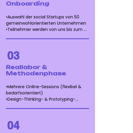
Onboarding
•Auswahl der social Startups von 50 
gemeinwohlorientierten Unternehmen 

•Teilnehmer werden von uns bis zum 
30. April 2026 informiert 

•Thematische Clusterbildung 

•Matching mit passenden Reallabor-
03
Partnern 

Zeitraum: 15. bis 30. April 2026
Reallabor &
Methodenphase
•Mehrere Online-Sessions (flexibel & 
bedarfsorientiert) 

•Design-Thinking- & Prototyping-
Impulse 

•Arbeiten in thematischen Clustern 

•Auswahl von 10 Start-ups, die beim 
04
Hackathon vor Ort dabei sein 
können durch Expertenjury 
