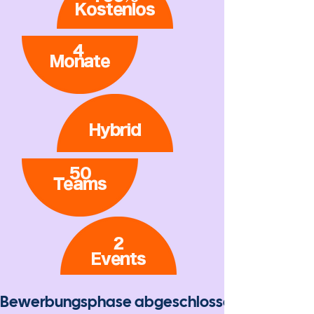
Kostenlos
4
Monate
Hybrid
50
Teams
2
Events
Bewerbungsphase abgeschlossen