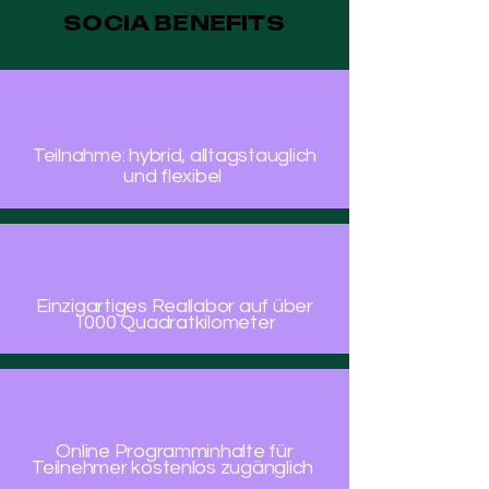
SOCIA BENEFITS
Teilnahme: hybrid, alltagstauglich
und flexibel
Einzigartiges Reallabor auf über
1000 Quadratkilometer
Online Programminhalte für
Teilnehmer kostenlos zugänglich