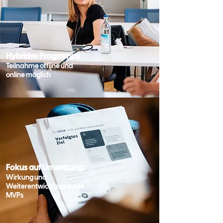
Hybrides Programm:
Teilnahme offline und
online möglich
Fokus auf Umsetzung:
Wirkung und
Weiterentwicklung eures
MVPs