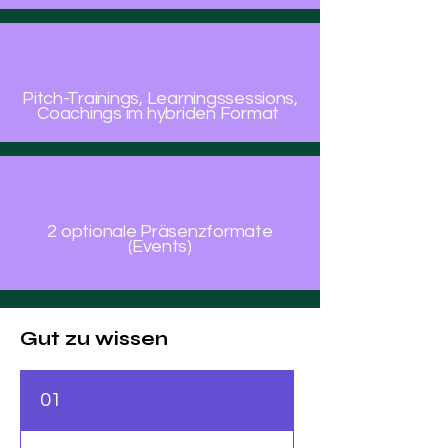
Pitch-Trainings, Learningssessions,
Coachings im hybriden Format
2 optionale Präsenzformate
(Events)
Gut zu wissen
01